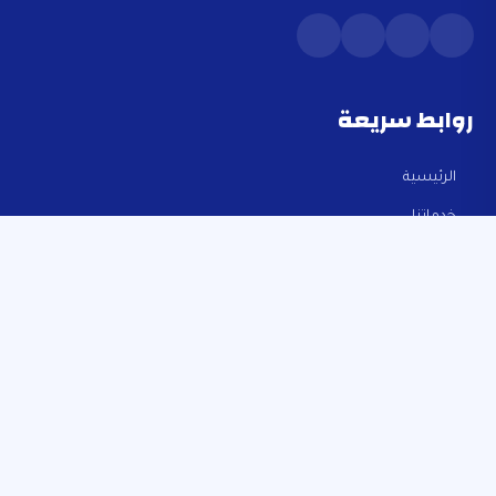
روابط سريعة
الرئيسية
خدماتنا
أخر أخبارنا
تواصل معنا
تواصل معنا اليوم لبدء مشروعك
البريد الإلكتروني
5g.technology.info1@gmail.com